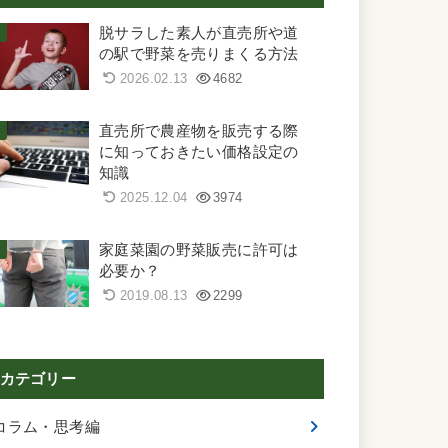
脱サラした素人が直売所や道
の駅で野菜を売りまくる方法
2026.02.13
4682
直売所で農産物を販売する際
に知っておきたい価格設定の
知識
2025.12.04
3974
家庭菜園の野菜販売に許可は
必要か？
2019.08.13
2299
カテゴリー
コラム・思考編