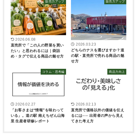
販売力アップ
販売力アップ
2026.06.08
2026.03.23
直売所で「この人の野菜を買い
どちらのナスを選びますか？道
たい」と思われるには｜袋詰
の駅・直売所で売れる商品の魅
め・タグで伝える商品の魅せ方
せ方
コラム・思考編
商品力向上
2026.02.27
2026.02.13
「お客さまは“情報”を味わって
直売所で価格以外の価値を伝え
いる」。道の駅 南えちぜん山海
るには── 出荷者の声から見え
里 生産者研修レポート
てきた考え方