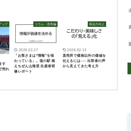
アップ
コラム・思考編
商品力向上
2026.02.27
2026.02.13
「お客さまは“情報”を味
直売所で価格以外の価値を
わっている」。道の駅 南
伝えるには── 出荷者の声
ます
えちぜん山海里 生産者研
から見えてきた考え方
で売れ
修レポート