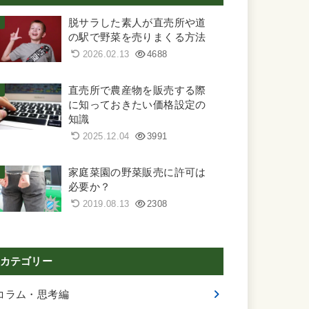
脱サラした素人が直売所や道
の駅で野菜を売りまくる方法
2026.02.13
4688
直売所で農産物を販売する際
に知っておきたい価格設定の
知識
2025.12.04
3991
家庭菜園の野菜販売に許可は
必要か？
2019.08.13
2308
カテゴリー
コラム・思考編