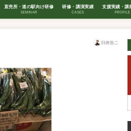
直売所・道の駅向け研修
研修・講演実績
支援実績・講
SEMINAR
CASES
PROFILE
臼井浩二