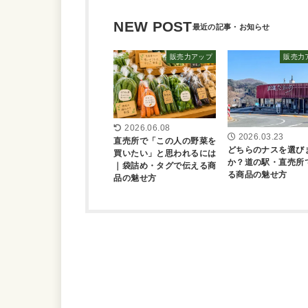
NEW POST
販売力アップ
販売力
2026.06.08
2026.03.23
直売所で「この人の野菜を
どちらのナスを選び
買いたい」と思われるには
か？道の駅・直売所
｜袋詰め・タグで伝える商
る商品の魅せ方
品の魅せ方