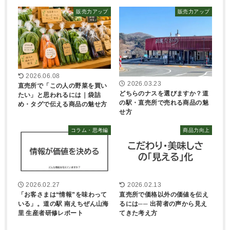
販売力アップ
販売力アップ
2026.06.08
2026.03.23
直売所で「この人の野菜を買い
どちらのナスを選びますか？道
たい」と思われるには｜袋詰
の駅・直売所で売れる商品の魅
め・タグで伝える商品の魅せ方
せ方
コラム・思考編
商品力向上
2026.02.27
2026.02.13
「お客さまは“情報”を味わって
直売所で価格以外の価値を伝え
いる」。道の駅 南えちぜん山海
るには── 出荷者の声から見え
里 生産者研修レポート
てきた考え方