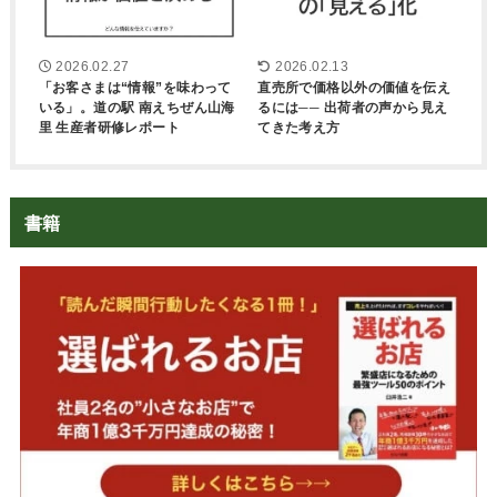
2026.02.27
2026.02.13
「お客さまは“情報”を味わって
直売所で価格以外の価値を伝え
いる」。道の駅 南えちぜん山海
るには── 出荷者の声から見え
里 生産者研修レポート
てきた考え方
書籍