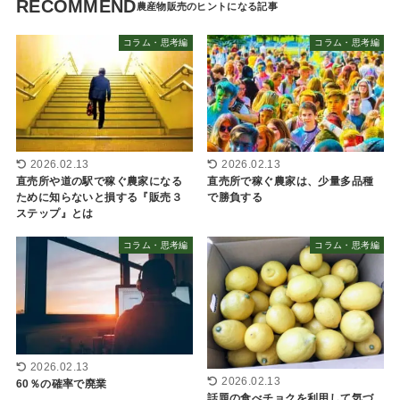
RECOMMEND
コラム・思考編
コラム・思考編
2026.02.13
2026.02.13
直売所や道の駅で稼ぐ農家になる
直売所で稼ぐ農家は、少量多品種
ために知らないと損する『販売３
で勝負する
ステップ』とは
コラム・思考編
コラム・思考編
2026.02.13
2026.02.13
60％の確率で廃業
話題の食べチョクを利用して気づ