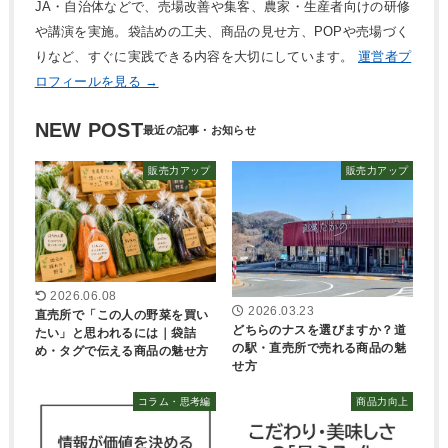
JA・自治体などで、売場改善や集客、農家・生産者向けの研修
や講演を実施。袋詰めの工夫、商品の見せ方、POPや売場づく
りなど、すぐに実践できる内容を大切にしています。
運営者プ
ロフィールを見る →
NEW POST
販売力アップ
販売力アップ
2026.06.08
2026.03.23
直売所で「この人の野菜を買い
どちらのナスを選びますか？道
たい」と思われるには｜袋詰
の駅・直売所で売れる商品の魅
め・タグで伝える商品の魅せ方
せ方
コラム・思考編
商品力向上