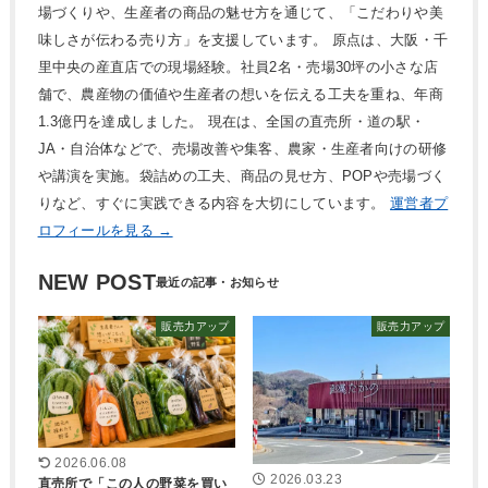
場づくりや、生産者の商品の魅せ方を通じて、「こだわりや美
味しさが伝わる売り方」を支援しています。 原点は、大阪・千
里中央の産直店での現場経験。社員2名・売場30坪の小さな店
舗で、農産物の価値や生産者の想いを伝える工夫を重ね、年商
1.3億円を達成しました。 現在は、全国の直売所・道の駅・
JA・自治体などで、売場改善や集客、農家・生産者向けの研修
や講演を実施。袋詰めの工夫、商品の見せ方、POPや売場づく
りなど、すぐに実践できる内容を大切にしています。
運営者プ
ロフィールを見る →
NEW POST
販売力アップ
販売力アップ
2026.06.08
2026.03.23
直売所で「この人の野菜を買い