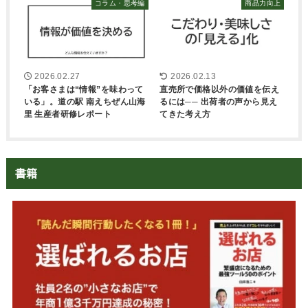
コラム・思考編
商品力向上
2026.02.27
2026.02.13
「お客さまは“情報”を味わって
直売所で価格以外の価値を伝え
いる」。道の駅 南えちぜん山海
るには── 出荷者の声から見え
里 生産者研修レポート
てきた考え方
書籍