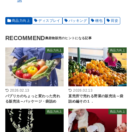
商品力向上
ディスプレイ
パッキング
梱包
荷姿
RECOMMEND
商品力向上
商品力向上
2026.02.13
2026.02.13
パプリカのちょっと変わった売れ
直売所で売れる野菜の販売法～袋
る販売法～パッケージ・袋詰め
詰め編その１．
商品力向上
商品力向上