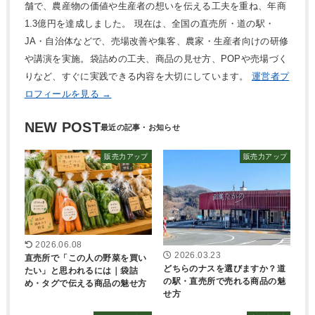
舗で、農産物の価値や生産者の想いを伝える工夫を重ね、年商
1.3億円を達成しました。 現在は、全国の直売所・道の駅・
JA・自治体などで、売場改善や集客、農家・生産者向けの研修
や講演を実施。袋詰めの工夫、商品の見せ方、POPや売場づく
りなど、すぐに実践できる内容を大切にしています。
運営者プ
ロフィールを見る →
NEW POST
販売力アップ
販売力アップ
2026.06.08
2026.03.23
直売所で「この人の野菜を買い
どちらのナスを選びますか？道
たい」と思われるには｜袋詰
の駅・直売所で売れる商品の魅
め・タグで伝える商品の魅せ方
せ方