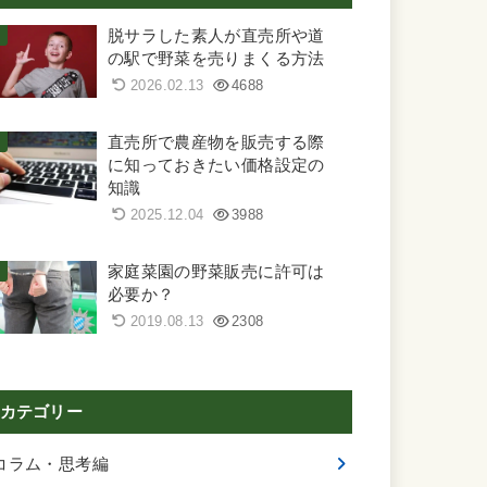
脱サラした素人が直売所や道
の駅で野菜を売りまくる方法
2026.02.13
4688
直売所で農産物を販売する際
に知っておきたい価格設定の
知識
2025.12.04
3988
家庭菜園の野菜販売に許可は
必要か？
2019.08.13
2308
カテゴリー
コラム・思考編