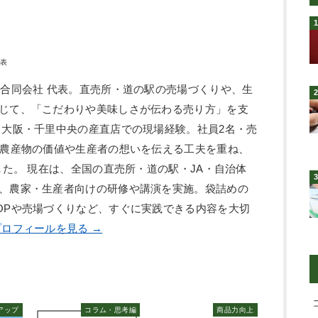
代表
ン合同会社 代表。直売所・道の駅の売場づくりや、生
じて、「こだわりや美味しさが伝わる売り方」を支
、大阪・千里中央の産直店での現場経験。社員2名・売
、農産物の価値や生産者の想いを伝える工夫を重ね、
した。 現在は、全国の直売所・道の駅・JA・自治体
、農家・生産者向けの研修や講演を実施。袋詰めの
OPや売場づくりなど、すぐに実践できる内容を大切
ロフィールを見る →
アップ
コラム・思考編
商品力向上