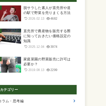
脱サラした素人が直売所や道
の駅で野菜を売りまくる方法
2026.02.13
4682
直売所で農産物を販売する際
に知っておきたい価格設定の
知識
2025.12.04
3974
家庭菜園の野菜販売に許可は
必要か？
2019.08.13
2299
カテゴリー
コラム・思考編