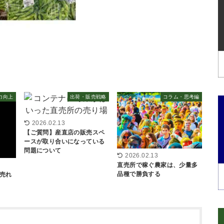
力向上
出荷・販売戦略
コラム・思考編
2026.02.13
【ご質問】産直店の販売スペ
ースが取り合いになっている
問題について
2026.02.13
直売所で稼ぐ農家は、少量多
品種で勝負する
売れ