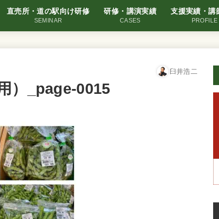
直売所・道の駅向け研修
研修・講演実績
支援実績・講
SEMINAR
CASES
PROFILE
臼井浩二
_page-0015