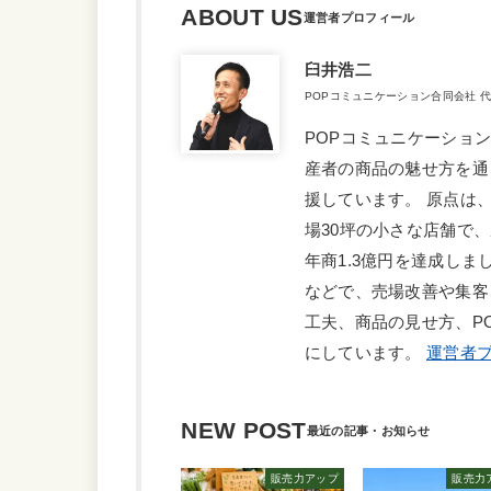
ABOUT US
臼井浩二
POPコミュニケーション合同会社 
POPコミュニケーショ
産者の商品の魅せ方を通
援しています。 原点は
場30坪の小さな店舗で
年商1.3億円を達成しま
などで、売場改善や集客
工夫、商品の見せ方、P
にしています。
運営者プ
NEW POST
販売力アップ
販売力