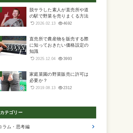
脱サラした素人が直売所や道
の駅で野菜を売りまくる方法
2026.02.13
4692
直売所で農産物を販売する際
に知っておきたい価格設定の
知識
2025.12.04
3993
家庭菜園の野菜販売に許可は
必要か？
2019.08.13
2312
カテゴリー
コラム・思考編