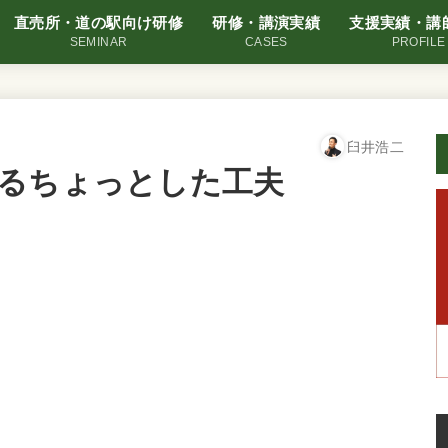
直売所・道の駅向け研修
研修・講演実績
支援実績・講
SEMINAR
CASES
PROFILE
臼井浩二
るちょっとした工夫
。