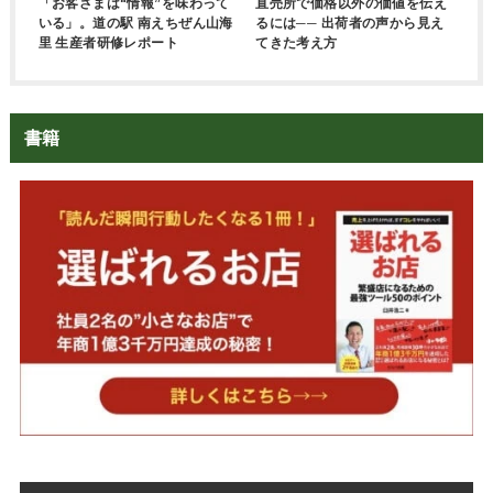
「お客さまは“情報”を味わって
直売所で価格以外の価値を伝え
いる」。道の駅 南えちぜん山海
るには── 出荷者の声から見え
里 生産者研修レポート
てきた考え方
書籍