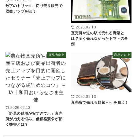
2026.02.13
数字のトリック、切り売り販売で
収益アップを狙う
2026.02.13
直売所や道の駅で売れる野菜と
は？全く売れなかったトマトの事
例
商品力向上
商品力向上
2026.02.13
直売所で売れる野菜～○○を狙え！
2026.02.13
「野菜の値段が安すぎて…」直売
所が抱える悩み。低価格競争が招
く弊害とは？