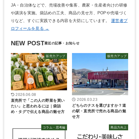
JA・自治体などで、売場改善や集客、農家・生産者向けの研修
や講演を実施。袋詰めの工夫、商品の見せ方、POPや売場づく
りなど、すぐに実践できる内容を大切にしています。
運営者プ
ロフィールを見る →
NEW POST
販売力アップ
販売力アップ
2026.06.08
2026.03.23
直売所で「この人の野菜を買い
どちらのナスを選びますか？道
たい」と思われるには｜袋詰
の駅・直売所で売れる商品の魅
め・タグで伝える商品の魅せ方
せ方
コラム・思考編
商品力向上