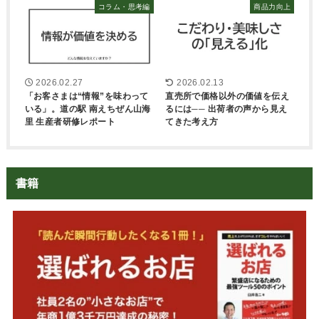
コラム・思考編
商品力向上
2026.02.27
2026.02.13
「お客さまは“情報”を味わって
直売所で価格以外の価値を伝え
いる」。道の駅 南えちぜん山海
るには── 出荷者の声から見え
里 生産者研修レポート
てきた考え方
書籍