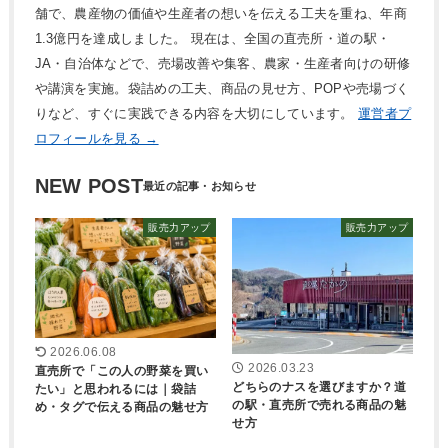
舗で、農産物の価値や生産者の想いを伝える工夫を重ね、年商
1.3億円を達成しました。 現在は、全国の直売所・道の駅・
JA・自治体などで、売場改善や集客、農家・生産者向けの研修
や講演を実施。袋詰めの工夫、商品の見せ方、POPや売場づく
りなど、すぐに実践できる内容を大切にしています。
運営者プ
ロフィールを見る →
NEW POST
販売力アップ
販売力アップ
2026.06.08
2026.03.23
直売所で「この人の野菜を買い
どちらのナスを選びますか？道
たい」と思われるには｜袋詰
の駅・直売所で売れる商品の魅
め・タグで伝える商品の魅せ方
せ方