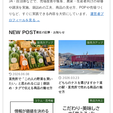
JA・自治体などで、売場改善や集客、農家・生産者向けの研修
や講演を実施。袋詰めの工夫、商品の見せ方、POPや売場づく
りなど、すぐに実践できる内容を大切にしています。
運営者プ
ロフィールを見る →
NEW POST
販売力アップ
販売力アップ
2026.06.08
2026.03.23
直売所で「この人の野菜を買い
どちらのナスを選びますか？道
たい」と思われるには｜袋詰
の駅・直売所で売れる商品の魅
め・タグで伝える商品の魅せ方
せ方
コラム・思考編
商品力向上