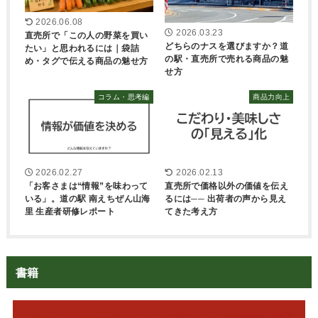
2026.06.08
2026.03.23
直売所で「この人の野菜を買い
どちらのナスを選びますか？道
たい」と思われるには｜袋詰
の駅・直売所で売れる商品の魅
め・タグで伝える商品の魅せ方
せ方
コラム・思考編
商品力向上
2026.02.27
2026.02.13
「お客さまは“情報”を味わって
直売所で価格以外の価値を伝え
いる」。道の駅 南えちぜん山海
るには── 出荷者の声から見え
里 生産者研修レポート
てきた考え方
書籍