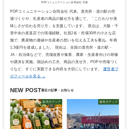
POPコミュニケーション合同会社 代表
POPコミュニケーション合同会社 代表。直売所・道の駅の売
場づくりや、生産者の商品の魅せ方を通じて、「こだわりや美
味しさが伝わる売り方」を支援しています。 原点は、大阪・千
里中央の産直店での現場経験。社員2名・売場30坪の小さな店
舗で、農産物の価値や生産者の想いを伝える工夫を重ね、年商
1.3億円を達成しました。 現在は、全国の直売所・道の駅・
JA・自治体などで、売場改善や集客、農家・生産者向けの研修
や講演を実施。袋詰めの工夫、商品の見せ方、POPや売場づく
りなど、すぐに実践できる内容を大切にしています。
運営者プ
ロフィールを見る →
NEW POST
販売力アップ
販売力アップ