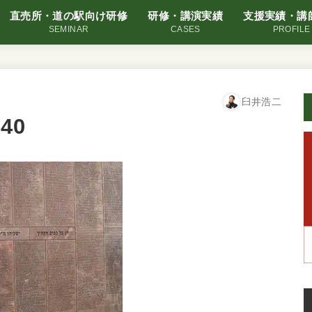
直売所・道の駅向け研修
研修・講演実績
支援実績・講
SEMINAR
CASES
PROFILE
臼井浩二
40