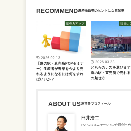
RECOMMEND
販売力アップ
販売力
2026.02.13
2026.03.23
【道の駅・直売所POPセミナ
どちらのナスを選びます
ー】生産者が野菜を今より売
道の駅・直売所で売れる
れるようになるには何をすれ
の魅せ方
ばいいか？
ABOUT US
臼井浩二
POPコミュニケーション合同会社 