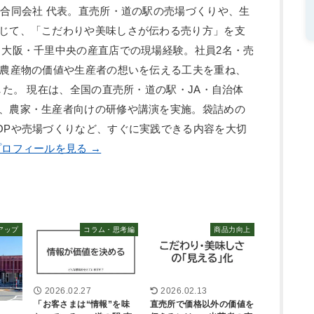
ン合同会社 代表。直売所・道の駅の売場づくりや、生
じて、「こだわりや美味しさが伝わる売り方」を支
、大阪・千里中央の産直店での現場経験。社員2名・売
、農産物の価値や生産者の想いを伝える工夫を重ね、
した。 現在は、全国の直売所・道の駅・JA・自治体
、農家・生産者向けの研修や講演を実施。袋詰めの
OPや売場づくりなど、すぐに実践できる内容を大切
ロフィールを見る →
アップ
コラム・思考編
商品力向上
2026.02.27
2026.02.13
「お客さまは“情報”を味
直売所で価格以外の価値を