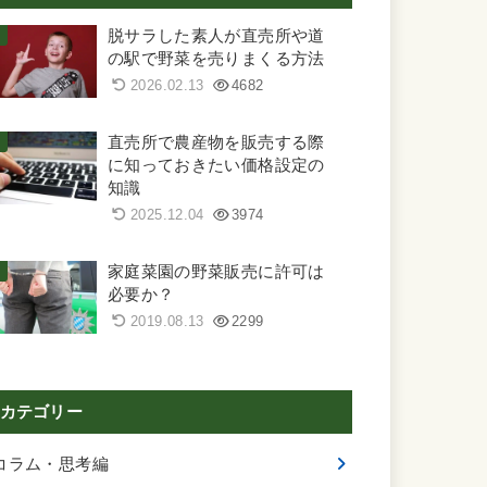
脱サラした素人が直売所や道
の駅で野菜を売りまくる方法
2026.02.13
4682
直売所で農産物を販売する際
に知っておきたい価格設定の
知識
2025.12.04
3974
家庭菜園の野菜販売に許可は
必要か？
2019.08.13
2299
カテゴリー
コラム・思考編