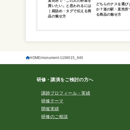
直売所で「この人の野菜を
どちらのナスを選び
買いたい」と思われるには
か？道の駅・直売所
｜袋詰め・タグで伝える商
る商品の魅せ方
品の魅せ方
HOME
monument-1106015_640
研修・講演をご検討の方へ
講師プロフィール・実績
研修テーマ
開催実績
研修のご相談