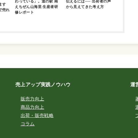
わっている」。道の駅 南
伝えるには── 出荷者の声
ます
えちぜん山海里 生産者研
から見えてきた考え方
で売れ
修レポート
売上アップ実践ノウハウ
運
販売力向上
商品力向上
出荷・販売戦略
コラム