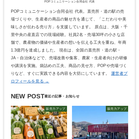
POPコミュニケーション合同会社 代表
POPコミュニケーション合同会社 代表。直売所・道の駅の売
場づくりや、生産者の商品の魅せ方を通じて、「こだわりや美
味しさが伝わる売り方」を支援しています。 原点は、大阪・千
里中央の産直店での現場経験。社員2名・売場30坪の小さな店
舗で、農産物の価値や生産者の想いを伝える工夫を重ね、年商
1.3億円を達成しました。 現在は、全国の直売所・道の駅・
JA・自治体などで、売場改善や集客、農家・生産者向けの研修
や講演を実施。袋詰めの工夫、商品の見せ方、POPや売場づく
りなど、すぐに実践できる内容を大切にしています。
運営者プ
ロフィールを見る →
NEW POST
販売力アップ
販売力アップ