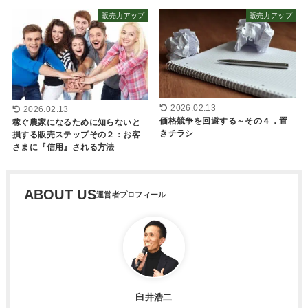
販売力アップ
販売力アップ
2026.02.13
2026.02.13
価格競争を回避する～その４．置
稼ぐ農家になるために知らないと
きチラシ
損する販売ステップその２：お客
さまに『信用』される方法
ABOUT US
臼井浩二