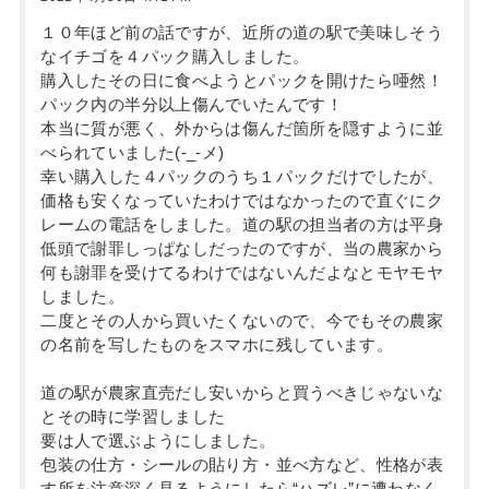
１０年ほど前の話ですが、近所の道の駅で美味しそう
なイチゴを４パック購入しました。
購入したその日に食べようとパックを開けたら唖然！
パック内の半分以上傷んでいたんです！
本当に質が悪く、外からは傷んだ箇所を隠すように並
べられていました(-_-メ)
幸い購入した４パックのうち１パックだけでしたが、
価格も安くなっていたわけではなかったので直ぐにク
レームの電話をしました。道の駅の担当者の方は平身
低頭で謝罪しっぱなしだったのですが、当の農家から
何も謝罪を受けてるわけではないんだよなとモヤモヤ
しました。
二度とその人から買いたくないので、今でもその農家
の名前を写したものをスマホに残しています。
道の駅が農家直売だし安いからと買うべきじゃないな
とその時に学習しました
要は人で選ぶようにしました。
包装の仕方・シールの貼り方・並べ方など、性格が表
す所を注意深く見るようにしたら“ハズレ”に遭わなく