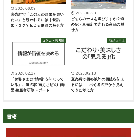
2026.06.08
2026.03.23
直売所で「この人の野菜を買い
どちらのナスを選びますか？道
たい」と思われるには｜袋詰
の駅・直売所で売れる商品の魅
め・タグで伝える商品の魅せ方
せ方
コラム・思考編
商品力向上
2026.02.27
2026.02.13
「お客さまは“情報”を味わって
直売所で価格以外の価値を伝え
いる」。道の駅 南えちぜん山海
るには── 出荷者の声から見え
里 生産者研修レポート
てきた考え方
書籍