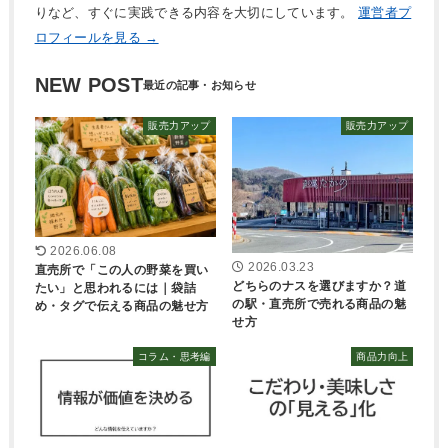
りなど、すぐに実践できる内容を大切にしています。
運営者プ
ロフィールを見る →
NEW POST
販売力アップ
販売力アップ
2026.06.08
2026.03.23
直売所で「この人の野菜を買い
どちらのナスを選びますか？道
たい」と思われるには｜袋詰
の駅・直売所で売れる商品の魅
め・タグで伝える商品の魅せ方
せ方
コラム・思考編
商品力向上