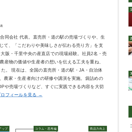
代表
ン合同会社 代表。直売所・道の駅の売場づくりや、生
じて、「こだわりや美味しさが伝わる売り方」を支
、大阪・千里中央の産直店での現場経験。社員2名・売
、農産物の価値や生産者の想いを伝える工夫を重ね、
した。 現在は、全国の直売所・道の駅・JA・自治体
、農家・生産者向けの研修や講演を実施。袋詰めの
OPや売場づくりなど、すぐに実践できる内容を大切
ロフィールを見る →
アップ
コラム・思考編
商品力向上