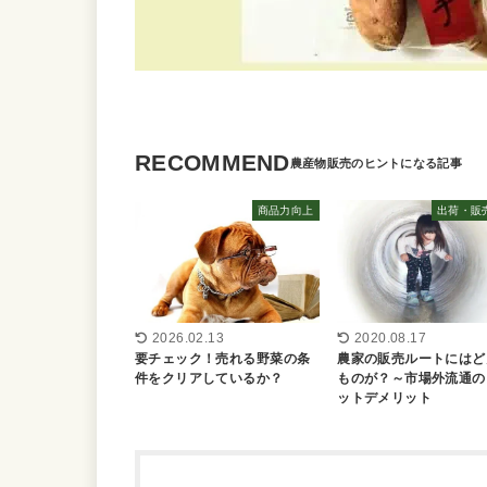
RECOMMEND
商品力向上
出荷・販
2026.02.13
2020.08.17
要チェック！売れる野菜の条
農家の販売ルートにはど
件をクリアしているか？
ものが？～市場外流通の
ットデメリット