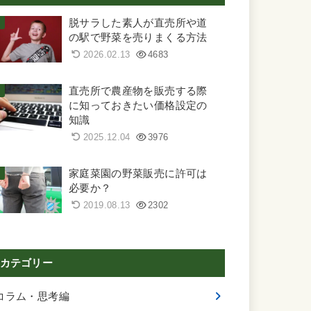
脱サラした素人が直売所や道
の駅で野菜を売りまくる方法
2026.02.13
4683
直売所で農産物を販売する際
に知っておきたい価格設定の
知識
2025.12.04
3976
家庭菜園の野菜販売に許可は
必要か？
2019.08.13
2302
カテゴリー
コラム・思考編