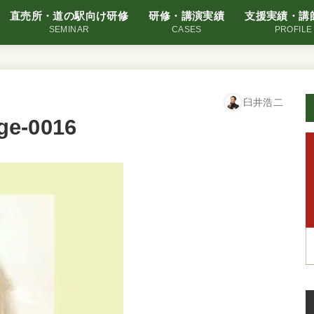
直売所・道の駅向け研修
研修・講演実績
支援実績・講
SEMINAR
CASES
PROFILE
臼井浩二
-0016