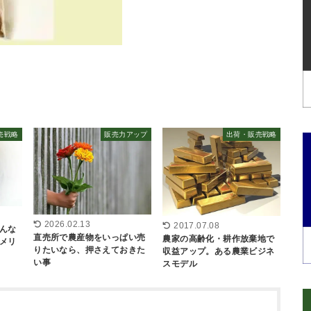
売戦略
販売力アップ
出荷・販売戦略
2026.02.13
2017.07.08
んな
直売所で農産物をいっぱい売
農家の高齢化・耕作放棄地で
メリ
りたいなら、押さえておきた
収益アップ。ある農業ビジネ
い事
スモデル