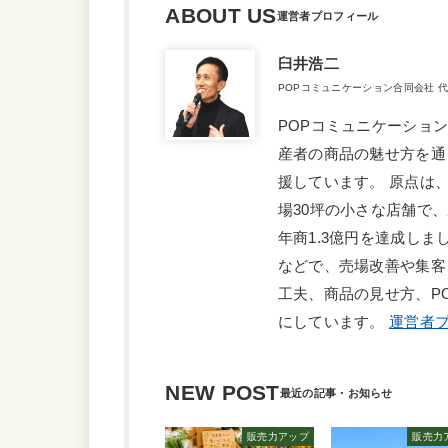
ABOUT US
臼井浩二
POPコミュニケーション合同会社 
POPコミュニケーショ
産者の商品の魅せ方を通
援しています。 原点は
場30坪の小さな店舗で
年商1.3億円を達成しま
などで、売場改善や集客
工夫、商品の見せ方、P
にしています。
運営者プ
NEW POST
販売力アップ
販売力