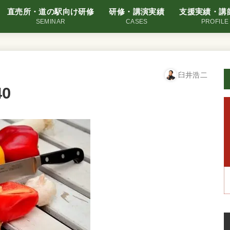
直売所・道の駅向け研修
研修・講演実績
支援実績・講
SEMINAR
CASES
PROFILE
臼井浩二
40