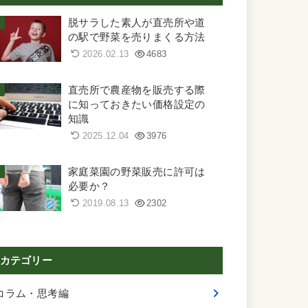
脱サラした素人が直売所や道
の駅で野菜を売りまくる方法
2026.02.13
4683
直売所で農産物を販売する際
に知っておきたい価格設定の
知識
2025.12.04
3976
家庭菜園の野菜販売に許可は
必要か？
2019.08.13
2302
カテゴリー
コラム・思考編