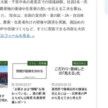
、大阪・千里中央の産直店での現場経験。社員2名・売
、農産物の価値や生産者の想いを伝える工夫を重ね、
した。 現在は、全国の直売所・道の駅・JA・自治体
、農家・生産者向けの研修や講演を実施。袋詰めの
OPや売場づくりなど、すぐに実践できる内容を大切
ロフィールを見る →
アップ
コラム・思考編
商品力向上
2026.02.27
2026.02.13
「お客さまは“情報”を味
直売所で価格以外の価値を
わっている」。道の駅 南
伝えるには── 出荷者の声
ます
えちぜん山海里 生産者研
から見えてきた考え方
で売れ
修レポート