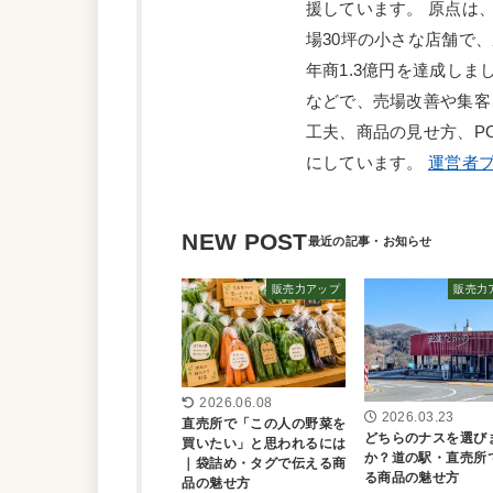
援しています。 原点は
場30坪の小さな店舗で
年商1.3億円を達成しま
などで、売場改善や集客
工夫、商品の見せ方、P
にしています。
運営者プ
NEW POST
販売力アップ
販売力
2026.06.08
2026.03.23
直売所で「この人の野菜を
どちらのナスを選び
買いたい」と思われるには
か？道の駅・直売所
｜袋詰め・タグで伝える商
る商品の魅せ方
品の魅せ方