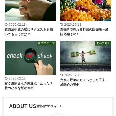
2026.02.13
2026.02.13
直売所や道の駅にリクエストを聴
直売所で売れる野菜の販売法～袋
いてもらうには？
詰め編その１．
販売力アップ
商品力向上
2026.02.13
2026.02.13
売れる野菜のちょっとした工夫～
稼ぐ農家さんの共通点「たった１
袋詰めの実例
枚の小さな紙がカギ」
ABOUT US