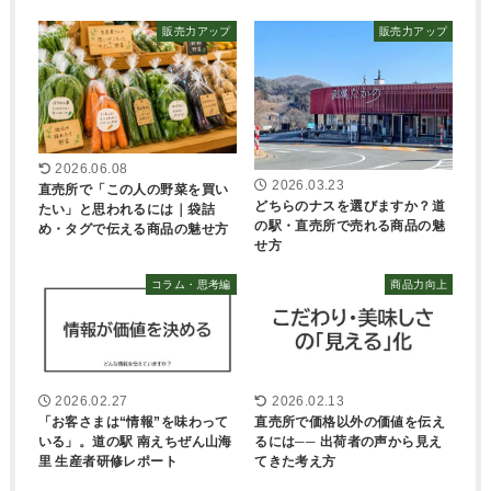
販売力アップ
販売力アップ
2026.06.08
2026.03.23
直売所で「この人の野菜を買い
どちらのナスを選びますか？道
たい」と思われるには｜袋詰
の駅・直売所で売れる商品の魅
め・タグで伝える商品の魅せ方
せ方
コラム・思考編
商品力向上
2026.02.27
2026.02.13
「お客さまは“情報”を味わって
直売所で価格以外の価値を伝え
いる」。道の駅 南えちぜん山海
るには── 出荷者の声から見え
里 生産者研修レポート
てきた考え方