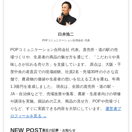
臼井浩二
POPコミュニケーション合同会社 代表
POPコミュニケーション合同会社 代表。直売所・道の駅の売
場づくりや、生産者の商品の魅せ方を通じて、「こだわりや美
味しさが伝わる売り方」を支援しています。 原点は、大阪・千
里中央の産直店での現場経験。社員2名・売場30坪の小さな店
舗で、農産物の価値や生産者の想いを伝える工夫を重ね、年商
1.3億円を達成しました。 現在は、全国の直売所・道の駅・
JA・自治体などで、売場改善や集客、農家・生産者向けの研修
や講演を実施。袋詰めの工夫、商品の見せ方、POPや売場づく
りなど、すぐに実践できる内容を大切にしています。
運営者プ
ロフィールを見る →
NEW POST