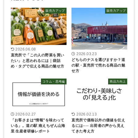
販売力アップ
販売力アップ
2026.06.08
2026.03.23
直売所で「この人の野菜を買い
どちらのナスを選びますか？道
たい」と思われるには｜袋詰
の駅・直売所で売れる商品の魅
め・タグで伝える商品の魅せ方
せ方
コラム・思考編
商品力向上
2026.02.27
2026.02.13
「お客さまは“情報”を味わって
直売所で価格以外の価値を伝え
いる」。道の駅 南えちぜん山海
るには── 出荷者の声から見え
里 生産者研修レポート
てきた考え方