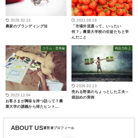
2026.02.13
2021.06.18
農家のブランディング法
「市場外流通って、いったい
何？」農業大学校の生徒たちと学
んだこと
コラム・思考編
商品力向上
2026.02.13
売れる野菜のちょっとした工夫～
2025.12.04
袋詰めの実例
お客さまが興味を持つ話って？農
業大学の講義から得たヒント…
ABOUT US