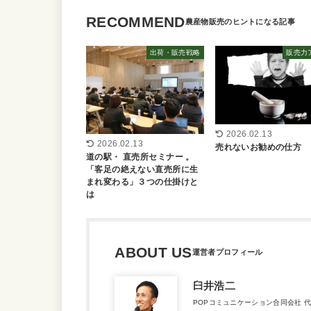
RECOMMEND
出荷・販売戦略
販売力
2026.02.13
2026.02.13
売れないお勧めの仕方
道の駅・ 直売所セミナー 。
「客足の絶えない直売所に生
まれ変わる」３つの仕掛けと
は
ABOUT US
臼井浩二
POPコミュニケーション合同会社 