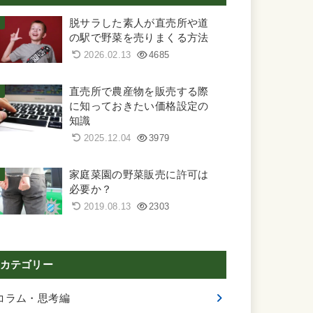
脱サラした素人が直売所や道
の駅で野菜を売りまくる方法
2026.02.13
4685
直売所で農産物を販売する際
に知っておきたい価格設定の
知識
2025.12.04
3979
家庭菜園の野菜販売に許可は
必要か？
2019.08.13
2303
カテゴリー
コラム・思考編