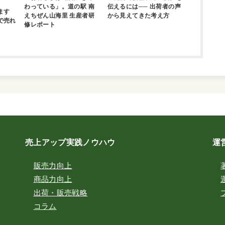
わっている」。道の駅 南
伝えるには── 出荷者の声
ます
えちぜん山海里 生産者研
から見えてきた考え方
で売れ
修レポート
売上アップ実践ノウハウ
運
販売力向上
商品力向上
出荷・販売戦略
コラム