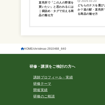
2026.03.23
直売所で「この人の野菜を
どちらのナスを選び
買いたい」と思われるには
か？道の駅・直売所
｜袋詰め・タグで伝える商
る商品の魅せ方
品の魅せ方
HOME
christmas-2910468_640
研修・講演をご検討の方へ
講師プロフィール・実績
研修テーマ
開催実績
研修のご相談