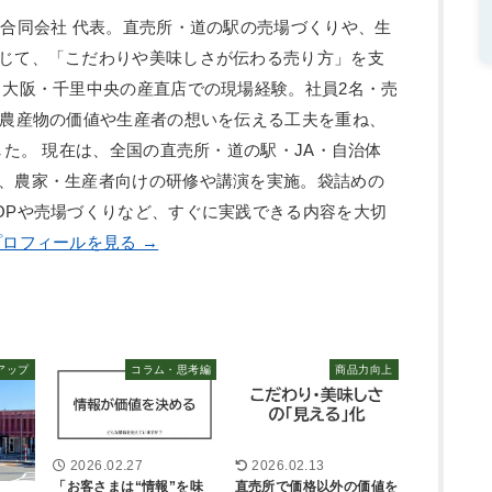
ン合同会社 代表。直売所・道の駅の売場づくりや、生
じて、「こだわりや美味しさが伝わる売り方」を支
、大阪・千里中央の産直店での現場経験。社員2名・売
、農産物の価値や生産者の想いを伝える工夫を重ね、
した。 現在は、全国の直売所・道の駅・JA・自治体
、農家・生産者向けの研修や講演を実施。袋詰めの
OPや売場づくりなど、すぐに実践できる内容を大切
ロフィールを見る →
アップ
コラム・思考編
商品力向上
2026.02.27
2026.02.13
「お客さまは“情報”を味
直売所で価格以外の価値を