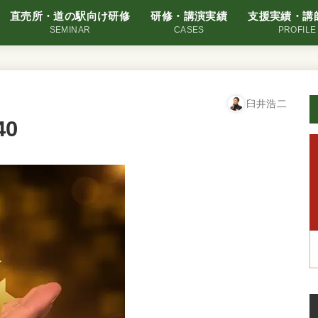
直売所・道の駅向け研修
研修・講演実績
支援実績・講
SEMINAR
CASES
PROFILE
臼井浩二
40