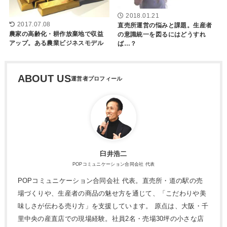
2018.01.21
2017.07.08
直売所運営の悩みと課題。生産者
農家の高齢化・耕作放棄地で収益
の意識統一を図るにはどうすれ
アップ。ある農業ビジネスモデル
ば…？
ABOUT US
臼井浩二
POPコミュニケーション合同会社 代表
POPコミュニケーション合同会社 代表。直売所・道の駅の売
場づくりや、生産者の商品の魅せ方を通じて、「こだわりや美
味しさが伝わる売り方」を支援しています。 原点は、大阪・千
里中央の産直店での現場経験。社員2名・売場30坪の小さな店