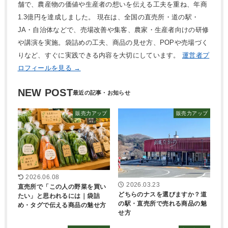
舗で、農産物の価値や生産者の想いを伝える工夫を重ね、年商
1.3億円を達成しました。 現在は、全国の直売所・道の駅・
JA・自治体などで、売場改善や集客、農家・生産者向けの研修
や講演を実施。袋詰めの工夫、商品の見せ方、POPや売場づく
りなど、すぐに実践できる内容を大切にしています。
運営者プ
ロフィールを見る →
NEW POST
販売力アップ
販売力アップ
2026.06.08
2026.03.23
直売所で「この人の野菜を買い
どちらのナスを選びますか？道
たい」と思われるには｜袋詰
の駅・直売所で売れる商品の魅
め・タグで伝える商品の魅せ方
せ方