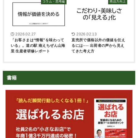
コラム・思考編
商品力向上
2026.02.27
2026.02.13
「お客さまは“情報”を味わって
直売所で価格以外の価値を伝え
いる」。道の駅 南えちぜん山海
るには── 出荷者の声から見え
里 生産者研修レポート
てきた考え方
書籍