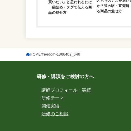
どちらのナスを選び
買いたい」と思われるには
か？道の駅・直売所
｜袋詰め・タグで伝える商
る商品の魅せ方
品の魅せ方
HOME
freedom-1886402_640
研修・講演をご検討の方へ
講師プロフィール・実績
研修テーマ
開催実績
研修のご相談