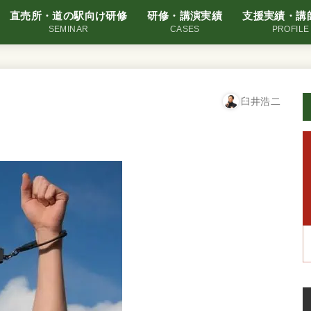
直売所・道の駅向け研修
研修・講演実績
支援実績・講
SEMINAR
CASES
PROFILE
臼井浩二
0