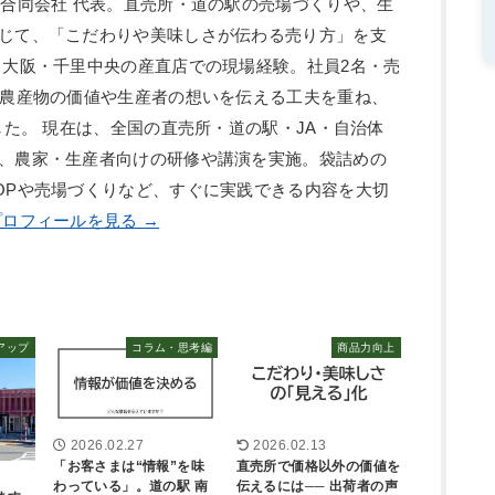
ン合同会社 代表。直売所・道の駅の売場づくりや、生
じて、「こだわりや美味しさが伝わる売り方」を支
、大阪・千里中央の産直店での現場経験。社員2名・売
、農産物の価値や生産者の想いを伝える工夫を重ね、
した。 現在は、全国の直売所・道の駅・JA・自治体
、農家・生産者向けの研修や講演を実施。袋詰めの
OPや売場づくりなど、すぐに実践できる内容を大切
ロフィールを見る →
アップ
コラム・思考編
商品力向上
2026.02.27
2026.02.13
「お客さまは“情報”を味
直売所で価格以外の価値を
わっている」。道の駅 南
伝えるには── 出荷者の声