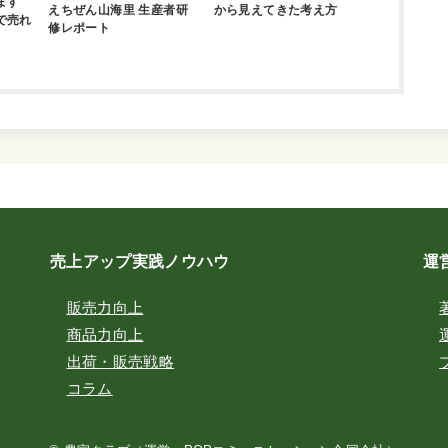
ます
えちぜん山海里 生産者研
から見えてきた考え方
で売れ
修レポート
売上アップ実践ノウハウ
運
販売力向上
商品力向上
出荷・販売戦略
コラム