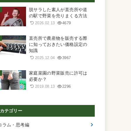
脱サラした素人が直売所や道
の駅で野菜を売りまくる方法
2026.02.13
4679
直売所で農産物を販売する際
に知っておきたい価格設定の
知識
2025.12.04
3967
家庭菜園の野菜販売に許可は
必要か？
2019.08.13
2296
カテゴリー
コラム・思考編