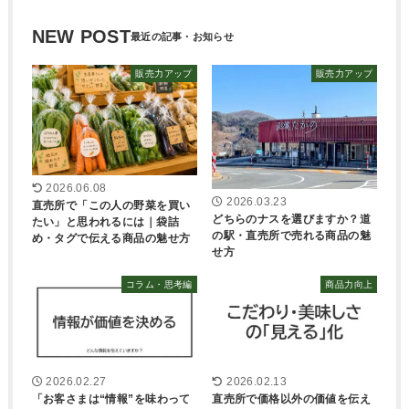
NEW POST
販売力アップ
販売力アップ
2026.06.08
2026.03.23
直売所で「この人の野菜を買い
どちらのナスを選びますか？道
たい」と思われるには｜袋詰
の駅・直売所で売れる商品の魅
め・タグで伝える商品の魅せ方
せ方
コラム・思考編
商品力向上
2026.02.27
2026.02.13
「お客さまは“情報”を味わって
直売所で価格以外の価値を伝え